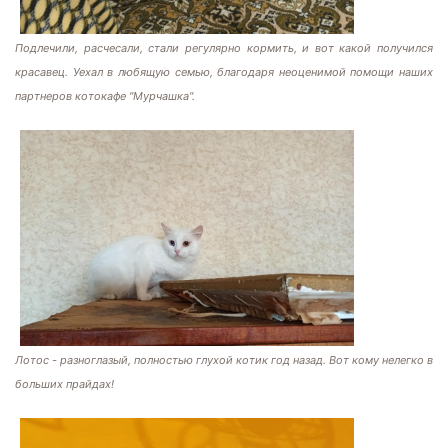
Подлечили, расчесали, стали регулярно кормить, и вот какой получился
красавец. Уехал в любящую семью, благодаря неоценимой помощи наших
партнеров котокафе "Мурчашка".
Лотос - разноглазый, полностью глухой котик год назад. Вот кому нелегко в
больших прайдах!