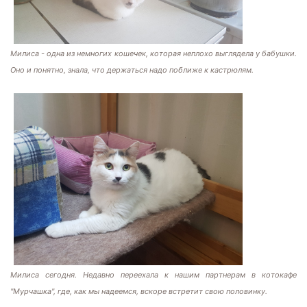
Милиса - одна из немногих кошечек, которая неплохо выглядела у бабушки.
Оно и понятно, знала, что держаться надо поближе к кастрюлям.
Милиса сегодня. Недавно переехала к нашим партнерам в котокафе
"Мурчашка", где, как мы надеемся, вскоре встретит свою половинку.