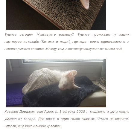
Тушита сегодня. Чувствуете разницу? Тушита проживает у наших
партнеров котокафе "Котики и люди", где ждет воего единственного и
неповторимого хозяина. Между тем, в котокафе получает от жизни все!
Котенок Дорджик, сын Амриты, 8 августа 2020 г. медленно и мучительно
умирал от голода. Два врача в один голос сказали: "Этого не спасете".
Спасли, еще какой вырос красавец.