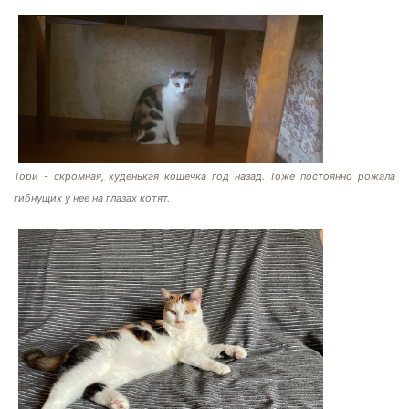
Тори - скромная, худенькая кошечка год назад. Тоже постоянно рожала
гибнущих у нее на глазах котят.