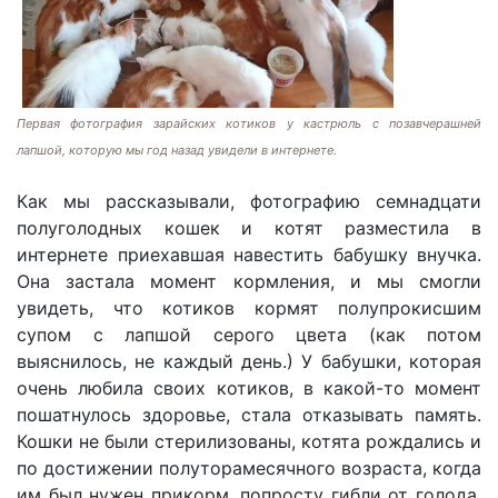
Первая фотография зарайских котиков у кастрюль с позавчерашней
лапшой, которую мы год назад увидели в интернете.
Как мы рассказывали, фотографию семнадцати
полуголодных кошек и котят разместила в
интернете приехавшая навестить бабушку внучка.
Она застала момент кормления, и мы смогли
увидеть, что котиков кормят полупрокисшим
супом с лапшой серого цвета (как потом
выяснилось, не каждый день.) У бабушки, которая
очень любила своих котиков, в какой-то момент
пошатнулось здоровье, стала отказывать память.
Кошки не были стерилизованы, котята рождались и
по достижении полуторамесячного возраста, когда
им был нужен прикорм, попросту гибли от голода.