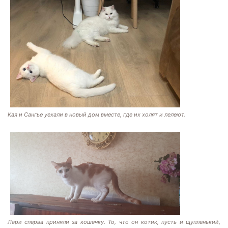
Кая и Сангье уехали в новый дом вместе, где их холят и лелеют.
Лари сперва приняли за кошечку. То, что он котик, пусть и щупленький,