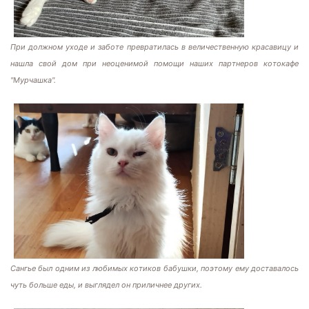
При должном уходе и заботе превратилась в величественную красавицу и
нашла свой дом при неоценимой помощи наших партнеров котокафе
"Мурчашка".
Сангье был одним из любимых котиков бабушки, поэтому ему доставалось
чуть больше еды, и выглядел он приличнее других.