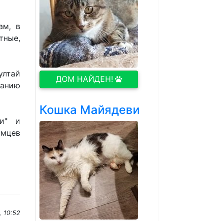
ам, в
тные,
лтай
ДОМ НАЙДЕН!
ванию
Кошка Майядеви
и" и
омцев
, 10:52