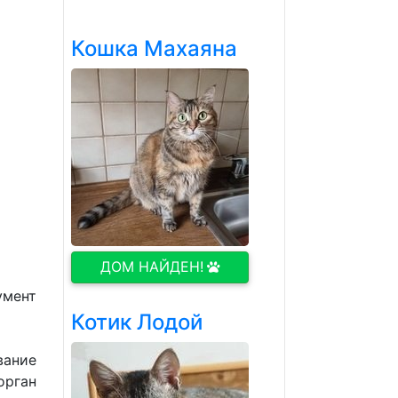
Кошка Махаяна
ДОМ НАЙДЕН!
умент
Котик Лодой
вание
орган