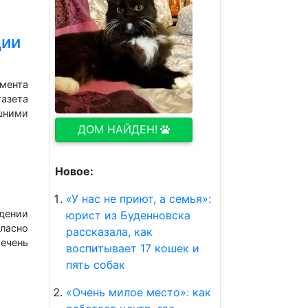
ции
мента
азета
шними
ДОМ НАЙДЕН!
Новое:
«У нас не приют, а семья»:
едении
юрист из Буденновска
гласно
рассказала, как
ечень
воспитывает 17 кошек и
пять собак
«Очень милое место»: как