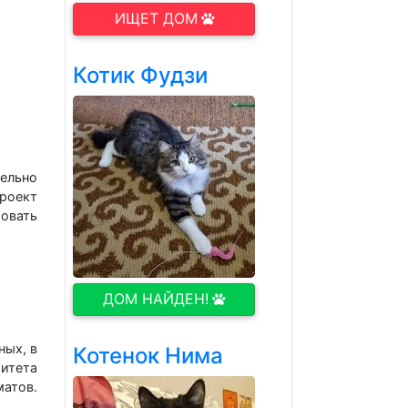
ИЩЕТ ДОМ
Котик Фудзи
тельно
роект
ровать
ДОМ НАЙДЕН!
ных, в
Котенок Нима
митета
атов.