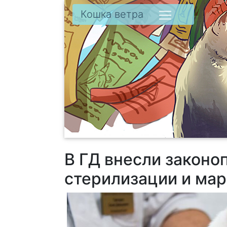
Кошка ветра
В ГД внесли законо
стерилизации и ма