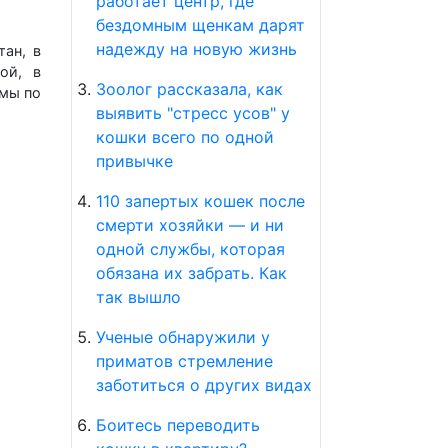
работает центр, где
бездомным щенкам дарят
надежду на новую жизнь
ан, в
ой, в
Зоолог рассказала, как
умы по
выявить "стресс усов" у
кошки всего по одной
привычке
110 запертых кошек после
смерти хозяйки — и ни
одной службы, которая
обязана их забрать. Как
так вышло
Ученые обнаружили у
приматов стремление
заботиться о других видах
Боитесь переводить