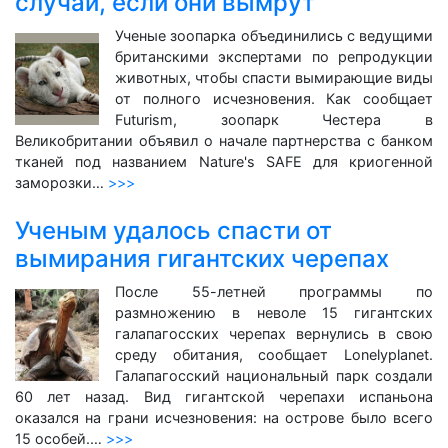
случай, если они вымрут
Ученые зоопарка объединились с ведущими
британскими экспертами по репродукции
животных, чтобы спасти вымирающие виды
от полного исчезновения. Как сообщает
Futurism, зоопарк Честера в
Великобритании объявил о начале партнерства с банком
тканей под названием Nature's SAFE для криогенной
заморозки…
>>>
Ученым удалось спасти от
вымирания гигантских черепах
После 55-летней программы по
размножению в неволе 15 гигантских
галапагосских черепах вернулись в свою
среду обитания, сообщает Lonelyplanet.
Галапагосский национальный парк создали
60 лет назад. Вид гигантской черепахи испаньона
оказался на грани исчезновения: на острове было всего
15 особей.…
>>>