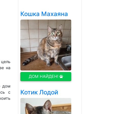
Кошка Махаяна
 цель
ве на
ДОМ НАЙДЕН!
– дом
Котик Лодой
ась с
роить