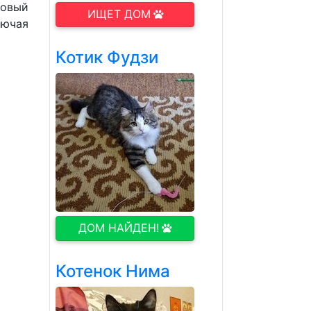
зовый
ИЩЕТ ДОМ
лючая
Котик Фудзи
ДОМ НАЙДЕН!
Котенок Нима