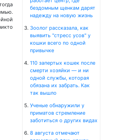
работает центр, где
тогда
бездомным щенкам дарят
емью.
надежду на новую жизнь
ойной
никто
Зоолог рассказала, как
выявить "стресс усов" у
кошки всего по одной
привычке
110 запертых кошек после
смерти хозяйки — и ни
одной службы, которая
обязана их забрать. Как
так вышло
Ученые обнаружили у
приматов стремление
заботиться о других видах
8 августа отмечают