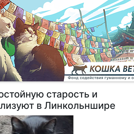
остойную старость и
ализуют в Линкольншире