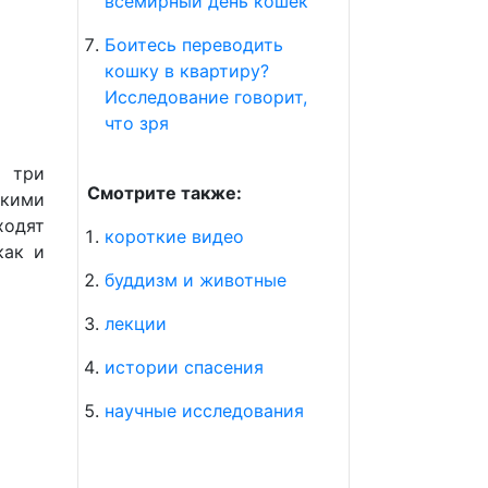
всемирный день кошек
Боитесь переводить
кошку в квартиру?
Исследование говорит,
что зря
т три
Смотрите также:
кими
ходят
короткие видео
как и
буддизм и животные
лекции
истории спасения
научные исследования