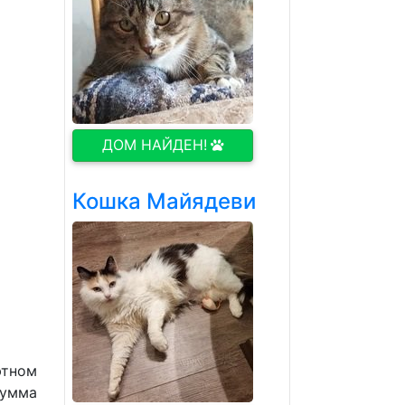
ДОМ НАЙДЕН!
Кошка Майядеви
ютном
Сумма