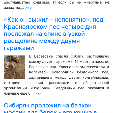
шестнадцатью кошками. И если бы не животные, не
известно,…
>>>
«Как он выжил - непонятно»: под
Красноярском пес четыре дня
пролежал на спине в узкой
расщелине между двумя
гаражами
В Березовке спасли собаку, застрявшую
между двумя гаражами. 12 марта в поселке
Березовка под Красноярском спасатели и
волонтеры освободили бездомного пса,
застрявшего между двумя контейнерами.
Историю спасения рассказали в общественной
организации «DogSpas». Бездомный пес оказался в
ловушке еще 8…
>>>
Сибиряк проложил на балкон
мостик для белок - его кошка в