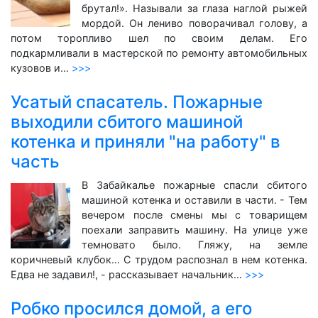
брутал!». Называли за глаза наглой рыжей
мордой. Он лениво поворачивал голову, а
потом торопливо шел по своим делам. Его
подкармливали в мастерской по ремонту автомобильных
кузовов и…
>>>
Усатый спасатель. Пожарные
выходили сбитого машиной
котенка и приняли "на работу" в
часть
В Забайкалье пожарные спасли сбитого
машиной котенка и оставили в части. - Тем
вечером после смены мы с товарищем
поехали заправить машину. На улице уже
темновато было. Гляжу, на земле
коричневый клубок… С трудом распознал в нем котенка.
Едва не задавил!, - рассказывает начальник…
>>>
Робко просился домой, а его