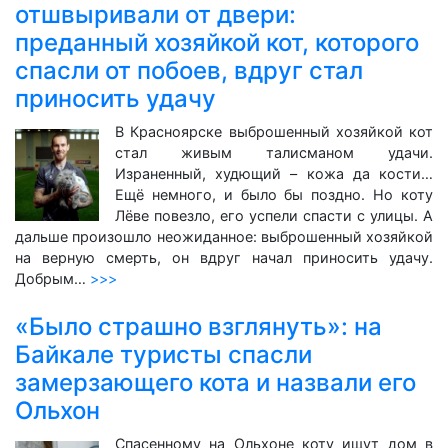
отшвыривали от двери:
преданный хозяйкой кот, которого
спасли от побоев, вдруг стал
приносить удачу
В Красноярске выброшенный хозяйкой кот
стал живым талисманом удачи.
Израненный, худющий – кожа да кости…
Ещё немного, и было бы поздно. Но коту
Лёве повезло, его успели спасти с улицы. А
дальше произошло неожиданное: выброшенный хозяйкой
на верную смерть, он вдруг начал приносить удачу.
Добрым…
>>>
«Было страшно взглянуть»: на
Байкале туристы спасли
замерзающего кота и назвали его
Ольхон
Спасенному на Ольхоне коту ищут дом в