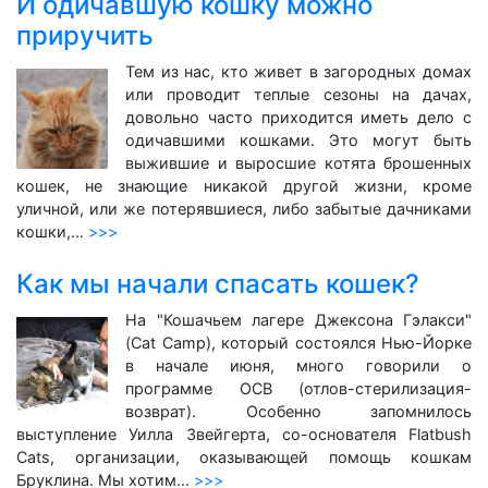
И одичавшую кошку можно
приручить
Тем из нас, кто живет в загородных домах
или проводит теплые сезоны на дачах,
довольно часто приходится иметь дело с
одичавшими кошками. Это могут быть
выжившие и выросшие котята брошенных
кошек, не знающие никакой другой жизни, кроме
уличной, или же потерявшиеся, либо забытые дачниками
кошки,…
>>>
Как мы начали спасать кошек?
На "Кошачьем лагере Джексона Гэлакси"
(Cat Camp), который состоялся Нью-Йорке
в начале июня, много говорили о
программе ОСВ (отлов-стерилизация-
возврат). Особенно запомнилось
выступление Уилла Звейгерта, со-основателя Flatbush
Cats, организации, оказывающей помощь кошкам
Бруклина. Мы хотим…
>>>