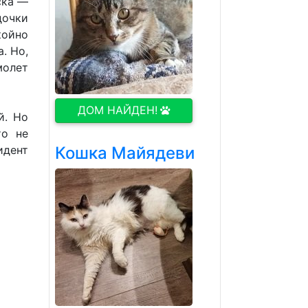
ска —
дочки
койно
. Но,
молет
ДОМ НАЙДЕН!
й. Но
то не
идент
Кошка Майядеви