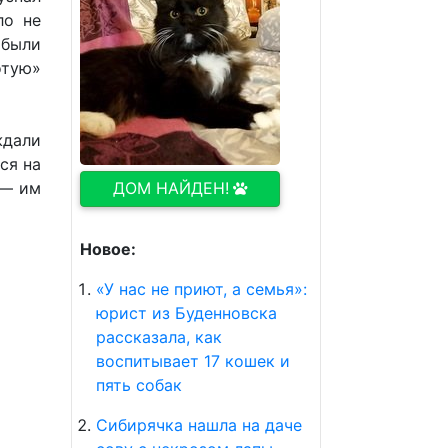
ло не
 были
отую»
ждали
ся на
 — им
ДОМ НАЙДЕН!
Новое:
«У нас не приют, а семья»:
юрист из Буденновска
рассказала, как
воспитывает 17 кошек и
пять собак
Сибирячка нашла на даче