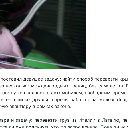
поставил девушке задачу: найти способ перевезти кры
ез несколько международных границ, без самолетов. 
лан: нужен человек с автомобилем, свободным време
 в ее списке друзей: парень работал на железной д
бую авантюру в рамках закона.
ара и задачу: перевезти груз из Италии в Латвию, п
тся ли ему подсунуть что-то запрещенное. Пока он не 