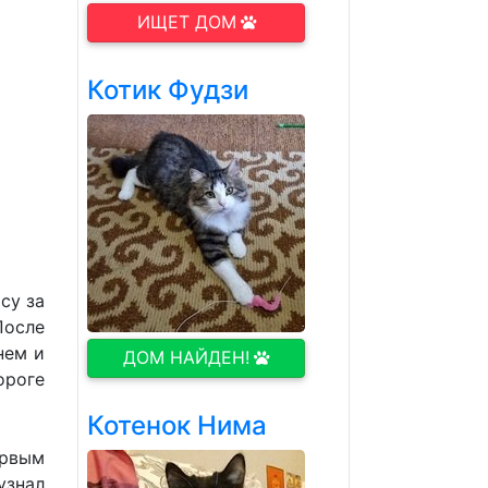
ИЩЕТ ДОМ
Котик Фудзи
су за
После
нем и
ДОМ НАЙДЕН!
ороге
Котенок Нима
ервым
узнал