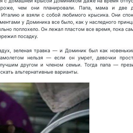
ься с домашней крысой Домиником даже на время отпу
роже, чем они планировали. Папа, мама и две 
 Италию и взяли с собой любимого крысика. Они спо
ентами у Доминика все было, как у наследного принца
ильно поплохело. Он лежал пластом все время, пока са
ережил посадку.
здух, зеленая травка — и Доминик был как новеньки
самолетом нельзя — если он умрет, девочки прос
лучшим другом и членом семьи. Тогда папа — през
скать альтернативные варианты.