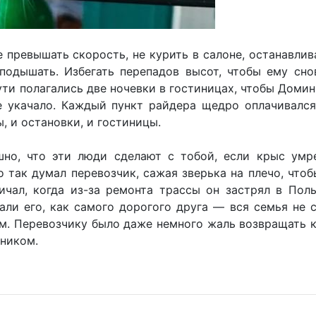
превышать скорость, не курить в салоне, останавлив
подышать. Избегать перепадов высот, чтобы ему сно
пути полагались две ночевки в гостиницах, чтобы Домин
не укачало. Каждый пункт райдера щедро оплачивалс
, и остановки, и гостиницы.
но, что эти люди сделают с тобой, если крыс умр
 так думал перевозчик, сажая зверька на плечо, чтоб
ичал, когда из-за ремонта трассы он застрял в Пол
али его, как самого дорогого друга — вся семья не с
м. Перевозчику было даже немного жаль возвращать 
тником.