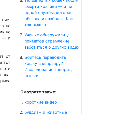
110 запертых кошек после
смерти хозяйки — и ни
одной службы, которая
обязана их забрать. Как
аться
так вышло
ва не
ик не
Ученые обнаружили у
я — и
приматов стремление
заботиться о других видах
ет от
Боитесь переводить
ы тот
кошку в квартиру?
ьше и
Исследование говорит,
пала,
что зря
крыса
Смотрите также:
короткие видео
буддизм и животные