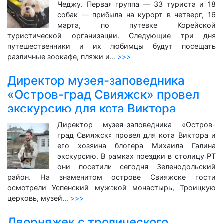
Чеджу. Первая группа — 33 туриста и 18
собак — прибыла на курорт в четверг, 16
марта, по путевке Корейской
туристической организации. Следующие три дня
путешественники и их любимцы будут посещать
различные зоокафе, пляжи и…
>>>
Директор музея-заповедника
«Остров-град Свияжск» провел
экскурсию для кота Виктора
Директор музея-заповедника «Остров-
град Свияжск» провел для кота Виктора и
его хозяина блогера Михаила Галина
экскурсию. В рамках поездки в столицу РТ
они посетили сегодня Зеленодольский
район. На знаменитом острове Свияжске гости
осмотрели Успенский мужской монастырь, Троицкую
церковь, музей…
>>>
Дворняжек с тропического