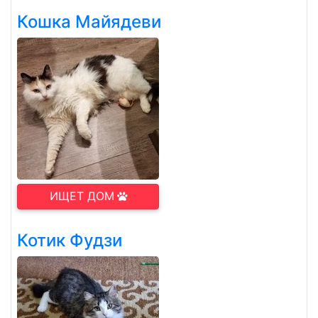
Кошка Майядеви
ИЩЕТ ДОМ
Котик Фудзи