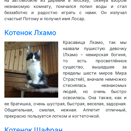
на автомобиле из деревни в Москву, окинув взором
незнакомую комнату, помчался попил воды и стал
беззаботно и радостно играть с нами. Он излучал
счастье! Потому и получил имя Лосар.
Котенок Лхамо
Красавица Лхамо, так мы
назвали пушистую девочку
(Лхамо – немирская богиня,
то есть просветлённое
существо, вышедшее за
пределы шести миров Мира
Страстей), вначале немножко
стеснялась незнакомых
людей, но очень быстро
освоилась. Она также, как и
ее братишка, очень шустрая, быстрая, веселая, задорная.
Общительная, смелая, нежная. Аппетит отличный,
прекрасно пользуется лотком и когтеточкой.
Котенок Шафран