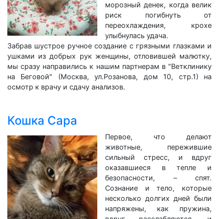
морозный денек, когда велик
риск погибнуть от
переохлаждения, крохе
улыбнулась удача.
Забрав шустрое ручное создание с грязными глазками и
ушками из добрых рук женщины, отловившей малютку,
мы сразу направились к нашим партнерам в "Ветклинику
на Беговой" (Москва, ул.Розанова, дом 10, стр.1) на
осмотр к врачу и сдачу анализов.
Кошка Сара
Первое, что делают
животные, пережившие
сильный стресс, и вдруг
оказавшиеся в тепле и
безопасности, – спят.
Сознание и тело, которые
несколько долгих дней были
напряжены, как пружина,
вдруг расслабляются, и